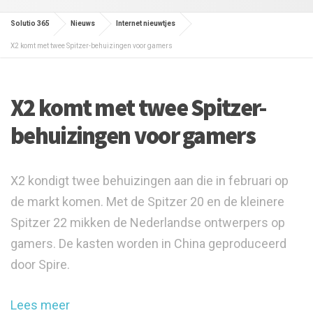
Solutio 365
Nieuws
Internet nieuwtjes
X2 komt met twee Spitzer-behuizingen voor gamers
X2 komt met twee Spitzer-
behuizingen voor gamers
X2 kondigt twee behuizingen aan die in februari op
de markt komen. Met de Spitzer 20 en de kleinere
Spitzer 22 mikken de Nederlandse ontwerpers op
gamers. De kasten worden in China geproduceerd
door Spire.
Lees meer