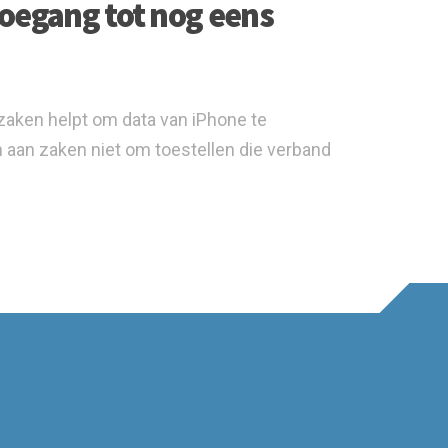
 toegang tot nog eens
 zaken helpt om data van iPhone te
jn aan zaken niet om toestellen die verband