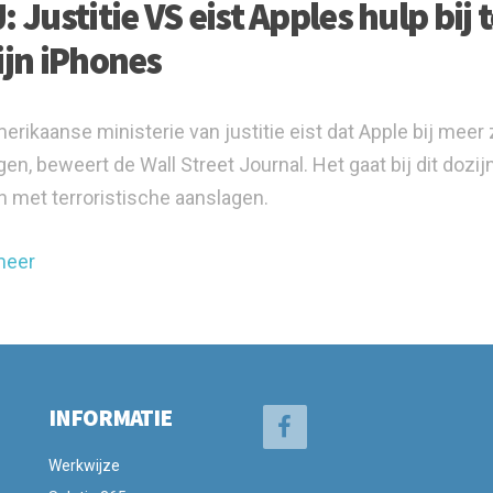
 Justitie VS eist Apples hulp bij
ijn iPhones
erikaanse ministerie van justitie eist dat Apple bij meer
jgen, beweert de Wall Street Journal. Het gaat bij dit dozi
 met terroristische aanslagen.
meer
INFORMATIE
Werkwijze