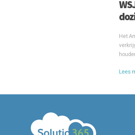
WSJ:
doz
Het Am
verkri
houden
Lees 