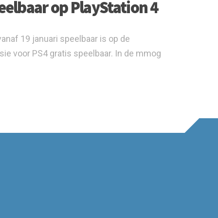
eelbaar op PlayStation 4
naf 19 januari speelbaar is op de
ersie voor PS4 gratis speelbaar. In de mmog