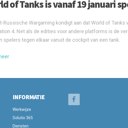
ld of Tanks is vanaf 19 januari sp
t-Russische Wargaming kondigt aan dat World of Tanks va
ation 4. Net als de edities voor andere platforms is de v
en spelers tegen elkaar vanuit de cockpit van een tank.
meer
INFORMATIE
Werkwijze
Solutio 365
Diensten