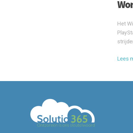
Wor
Het Wi
PlaySt
strijd
Lees 