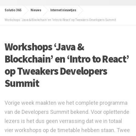
Solutio 365
Nieuws
Internet nieuwtjes
Workshops ‘Java & Blockchain’ en ‘Intro to React’ op Tweakers Developers Summit
Workshops ‘Java &
Blockchain’ en ‘Intro to React’
op Tweakers Developers
Summit
Vorige week maakten we het complete programma
van de Developers Summit bekend. Voor oplettende
lezers is het dus geen verrassing dat we in totaal
vier workshops op de timetable hebben staan. Twee