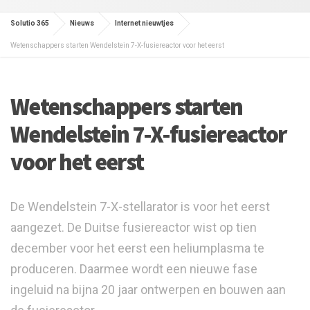
Solutio 365
Nieuws
Internet nieuwtjes
Wetenschappers starten Wendelstein 7-X-fusiereactor voor het eerst
Wetenschappers starten
Wendelstein 7-X-fusiereactor
voor het eerst
De Wendelstein 7-X-stellarator is voor het eerst
aangezet. De Duitse fusiereactor wist op tien
december voor het eerst een heliumplasma te
produceren. Daarmee wordt een nieuwe fase
ingeluid na bijna 20 jaar ontwerpen en bouwen aan