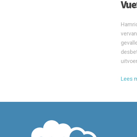
Vue
Hamric
vervan
gevall
desbet
uitvoe
Lees 