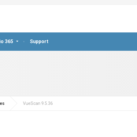
io 365
Support
jes
VueScan 9.5.36