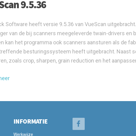
Scan 9.5.36
k Software heeft versie 9.5.36 van VueScan uitgebracht
ger van de bij scanners meegeleverde twain-drivers en b
en kan het programma ook scanners aansturen als de fabri
reffende besturingssysteem heeft uitgebracht. Naast s
ren, zoals crop, sharpen, grain reduction en het aanpasse
meer
INFORMATIE
Werkwijze