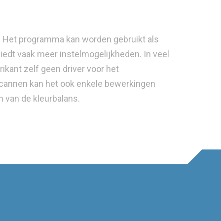
. Het programma kan worden gebruikt als
iedt vaak meer instelmogelijkheden. In veel
kant zelf geen driver voor het
cannen kan het ook enkele bewerkingen
n van de kleurbalans.