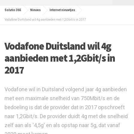
Solutio 365
Nieuws
Internet nieuwtjes
Vodafone Duitsland wil 4g aanbieden met 1,2Gbit/s in 2017
Vodafone Duitsland wil 4g
aanbieden met 1,2Gbit/s in
2017
Vodafone wil in Duitsland volgend jaar 4g aanbieden
met een maximale snelheid van 750Mbit/s en de
bedoeling is dat de provider dat in 2017 opschroeft
naar 1,2Gbit/s. De provider duidt 4g met die snelheid
zelf aan als '4,5g' en als opstap naar 5g, dat vanaf