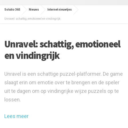
Solutio 365
Nieuws
Internet nieuwtjes
Unravel: schattig, emotioneel en vindingrijk
Unravel: schattig, emotioneel
en vindingrijk
Unravel is een schattige puzzel-platformer. De game
slaagt erin om emotie over te brengen en de speler
uit te dagen om op vindingrijke wijze puzzels op te
lossen.
Lees meer