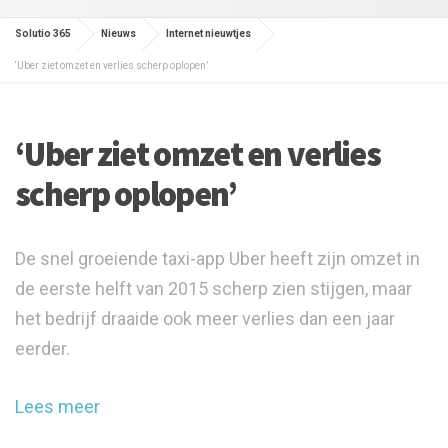
Solutio 365
Nieuws
Internet nieuwtjes
‘Uber ziet omzet en verlies scherp oplopen’
‘Uber ziet omzet en verlies
scherp oplopen’
De snel groeiende taxi-app Uber heeft zijn omzet in
de eerste helft van 2015 scherp zien stijgen, maar
het bedrijf draaide ook meer verlies dan een jaar
eerder.
Lees meer