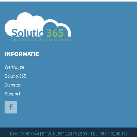
INFORMATIE
Werkwijze
Solutio 365
Diensten
Support
KVK: 77988744 | BTW: NL861224152B01 | TEL: 085-9020801 |