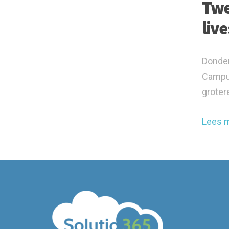
Twe
liv
Donder
Campus
grotere
Lees 