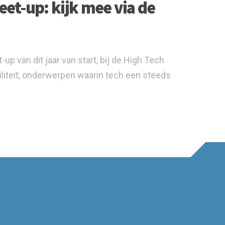
et-up: kijk mee via de
 van dit jaar van start, bij de High Tech
iteit, onderwerpen waarin tech een steeds