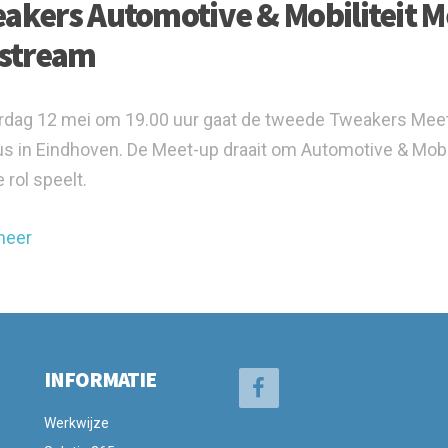
akers Automotive & Mobiliteit Me
estream
dag 12 mei om 19.00 uur gaat de tweede Tweakers Meet-up
 in Eindhoven. De Meet-up draait om Automotive & Mobil
 rol speelt.
meer
INFORMATIE
Werkwijze