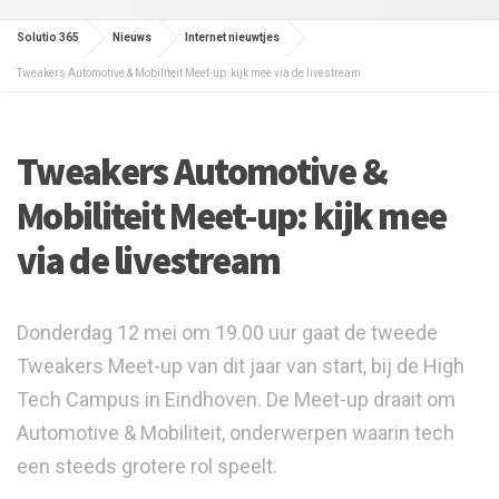
Solutio 365
Nieuws
Internet nieuwtjes
Tweakers Automotive & Mobiliteit Meet-up: kijk mee via de livestream
Tweakers Automotive &
Mobiliteit Meet-up: kijk mee
via de livestream
Donderdag 12 mei om 19.00 uur gaat de tweede
Tweakers Meet-up van dit jaar van start, bij de High
Tech Campus in Eindhoven. De Meet-up draait om
Automotive & Mobiliteit, onderwerpen waarin tech
een steeds grotere rol speelt.