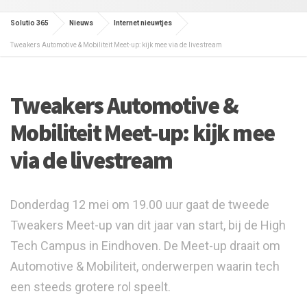
Solutio 365
Nieuws
Internet nieuwtjes
Tweakers Automotive & Mobiliteit Meet-up: kijk mee via de livestream
Tweakers Automotive &
Mobiliteit Meet-up: kijk mee
via de livestream
Donderdag 12 mei om 19.00 uur gaat de tweede
Tweakers Meet-up van dit jaar van start, bij de High
Tech Campus in Eindhoven. De Meet-up draait om
Automotive & Mobiliteit, onderwerpen waarin tech
een steeds grotere rol speelt.