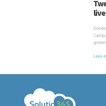
Twe
liv
Donder
Campus
grotere
Lees 