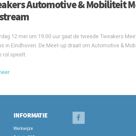
akers Automotive & Mobiliteit Me
estream
dag 12 mei om 19.00 uur gaat de tweede Tweakers Meet-up
 in Eindhoven. De Meet-up draait om Automotive & Mobil
 rol speelt.
meer
INFORMATIE
Werkwijze