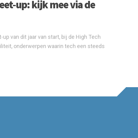
et-up: kijk mee via de
 van dit jaar van start, bij de High Tech
iteit, onderwerpen waarin tech een steeds