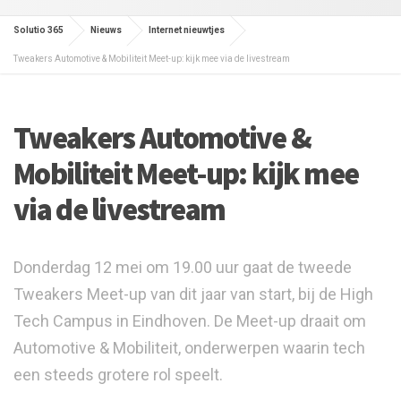
Solutio 365
Nieuws
Internet nieuwtjes
Tweakers Automotive & Mobiliteit Meet-up: kijk mee via de livestream
Tweakers Automotive &
Mobiliteit Meet-up: kijk mee
via de livestream
Donderdag 12 mei om 19.00 uur gaat de tweede
Tweakers Meet-up van dit jaar van start, bij de High
Tech Campus in Eindhoven. De Meet-up draait om
Automotive & Mobiliteit, onderwerpen waarin tech
een steeds grotere rol speelt.