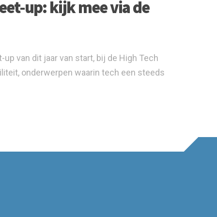
et-up: kijk mee via de
 van dit jaar van start, bij de High Tech
iteit, onderwerpen waarin tech een steeds