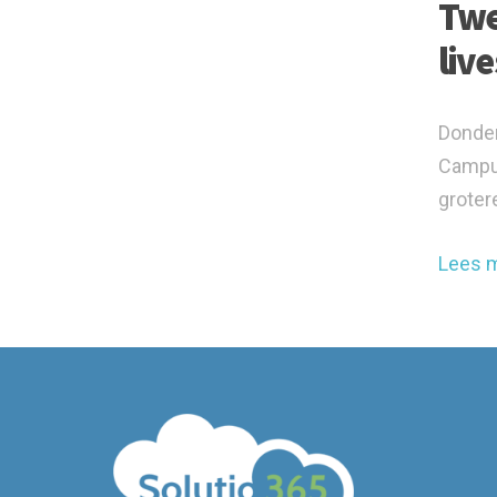
Twe
liv
Donder
Campus
grotere
Lees 