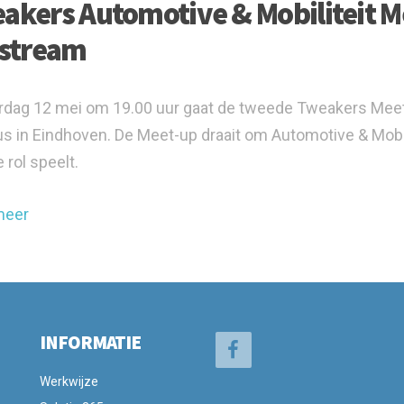
akers Automotive & Mobiliteit Me
estream
dag 12 mei om 19.00 uur gaat de tweede Tweakers Meet-up
 in Eindhoven. De Meet-up draait om Automotive & Mobil
 rol speelt.
meer
INFORMATIE
Werkwijze