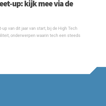
et-up: kijk mee via de
 van dit jaar van start, bij de High Tech
iteit, onderwerpen waarin tech een steeds