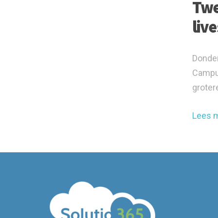
Twe
liv
Donder
Campus
grotere
Lees 