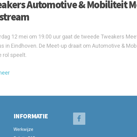
akers Automotive & Mobiliteit Me
estream
dag 12 mei om 19.00 uur gaat de tweede Tweakers Meet-up
 in Eindhoven. De Meet-up draait om Automotive & Mobil
 rol speelt.
meer
INFORMATIE
Werkwijze