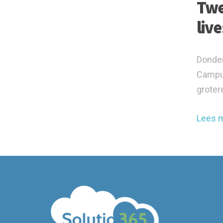
Twe
liv
Donder
Campus
grotere
Lees 