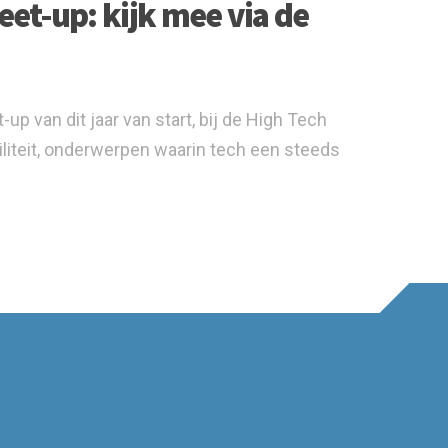
et-up: kijk mee via de
 van dit jaar van start, bij de High Tech
iteit, onderwerpen waarin tech een steeds