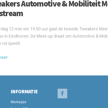
akers Automotive & Mobiliteit Me
estream
dag 12 mei om 19.00 uur gaat de tweede Tweakers Meet-up
 in Eindhoven. De Meet-up draait om Automotive & Mobil
 rol speelt.
meer
INFORMATIE
Werkwijze