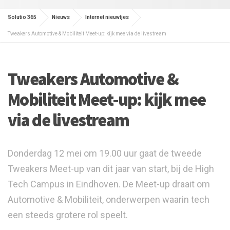
Solutio 365
Nieuws
Internet nieuwtjes
Tweakers Automotive & Mobiliteit Meet-up: kijk mee via de livestream
Tweakers Automotive &
Mobiliteit Meet-up: kijk mee
via de livestream
Donderdag 12 mei om 19.00 uur gaat de tweede
Tweakers Meet-up van dit jaar van start, bij de High
Tech Campus in Eindhoven. De Meet-up draait om
Automotive & Mobiliteit, onderwerpen waarin tech
een steeds grotere rol speelt.