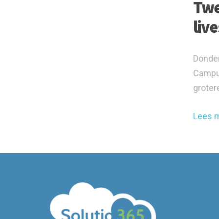
Twe
liv
Donder
Campus
grotere
Lees 