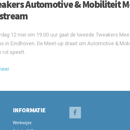
akers Automotive & Mobiliteit Me
estream
dag 12 mei om 19.00 uur gaat de tweede Tweakers Meet-up
 in Eindhoven. De Meet-up draait om Automotive & Mobil
 rol speelt.
meer
INFORMATIE
Werkwijze