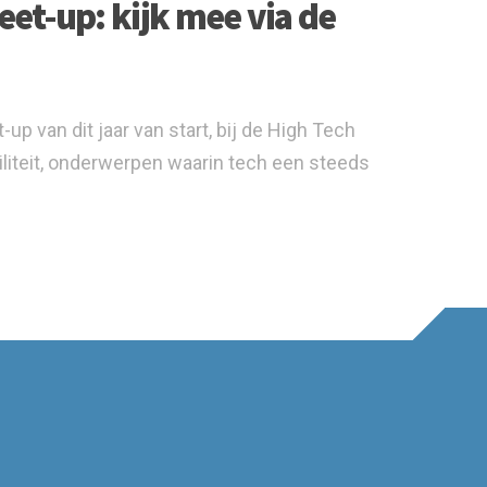
et-up: kijk mee via de
 van dit jaar van start, bij de High Tech
iteit, onderwerpen waarin tech een steeds