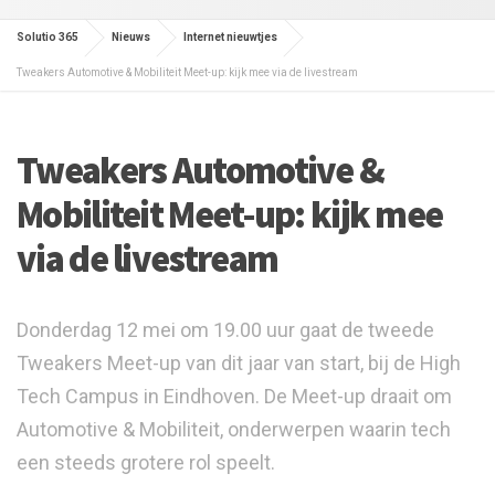
Solutio 365
Nieuws
Internet nieuwtjes
Tweakers Automotive & Mobiliteit Meet-up: kijk mee via de livestream
Tweakers Automotive &
Mobiliteit Meet-up: kijk mee
via de livestream
Donderdag 12 mei om 19.00 uur gaat de tweede
Tweakers Meet-up van dit jaar van start, bij de High
Tech Campus in Eindhoven. De Meet-up draait om
Automotive & Mobiliteit, onderwerpen waarin tech
een steeds grotere rol speelt.