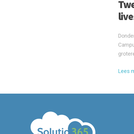
Twe
liv
Donder
Campus
grotere
Lees 