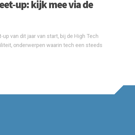
et-up: kijk mee via de
 van dit jaar van start, bij de High Tech
iteit, onderwerpen waarin tech een steeds