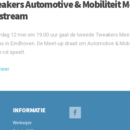
akers Automotive & Mobiliteit Me
estream
dag 12 mei om 19.00 uur gaat de tweede Tweakers Meet-up
 in Eindhoven. De Meet-up draait om Automotive & Mobil
 rol speelt.
meer
INFORMATIE
Werkwijze