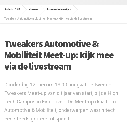
Solutio 365
Nieuws
Internet nieuwtjes
Tweakers Automotive & Mobiliteit Meet-up: kijk mee via de livestream
Tweakers Automotive &
Mobiliteit Meet-up: kijk mee
via de livestream
Donderdag 12 mei om 19.00 uur gaat de tweede
Tweakers Meet-up van dit jaar van start, bij de High
Tech Campus in Eindhoven. De Meet-up draait om
Automotive & Mobiliteit, onderwerpen waarin tech
een steeds grotere rol speelt.