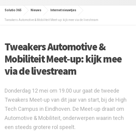
Solutio 365
Nieuws
Internet nieuwtjes
Tweakers Automotive & Mobiliteit Meet-up: kijk mee via de livestream
Tweakers Automotive &
Mobiliteit Meet-up: kijk mee
via de livestream
Donderdag 12 mei om 19.00 uur gaat de tweede
Tweakers Meet-up van dit jaar van start, bij de High
Tech Campus in Eindhoven. De Meet-up draait om
Automotive & Mobiliteit, onderwerpen waarin tech
een steeds grotere rol speelt.