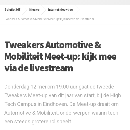
Solutio 365
Nieuws
Internet nieuwtjes
Tweakers Automotive & Mobiliteit Meet-up: kijk mee via de livestream
Tweakers Automotive &
Mobiliteit Meet-up: kijk mee
via de livestream
Donderdag 12 mei om 19.00 uur gaat de tweede
Tweakers Meet-up van dit jaar van start, bij de High
Tech Campus in Eindhoven. De Meet-up draait om
Automotive & Mobiliteit, onderwerpen waarin tech
een steeds grotere rol speelt.