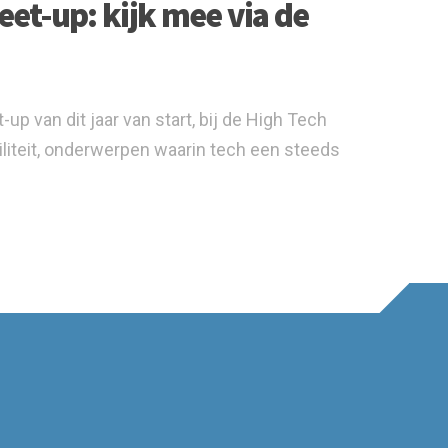
et-up: kijk mee via de
 van dit jaar van start, bij de High Tech
iteit, onderwerpen waarin tech een steeds