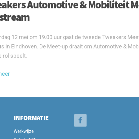
akers Automotive & Mobiliteit Me
estream
dag 12 mei om 19.00 uur gaat de tweede Tweakers Meet-up
 in Eindhoven. De Meet-up draait om Automotive & Mobil
 rol speelt.
meer
INFORMATIE
Werkwijze