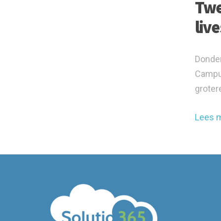
Twe
liv
Donder
Campus
grotere
Lees 