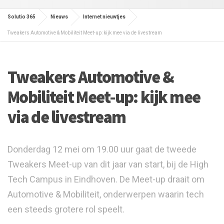
Solutio 365
Nieuws
Internet nieuwtjes
Tweakers Automotive & Mobiliteit Meet-up: kijk mee via de livestream
Tweakers Automotive &
Mobiliteit Meet-up: kijk mee
via de livestream
Donderdag 12 mei om 19.00 uur gaat de tweede
Tweakers Meet-up van dit jaar van start, bij de High
Tech Campus in Eindhoven. De Meet-up draait om
Automotive & Mobiliteit, onderwerpen waarin tech
een steeds grotere rol speelt.