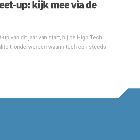
et-up: kijk mee via de
 van dit jaar van start, bij de High Tech
iteit, onderwerpen waarin tech een steeds