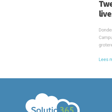
Twe
liv
Donder
Campus
grotere
Lees 