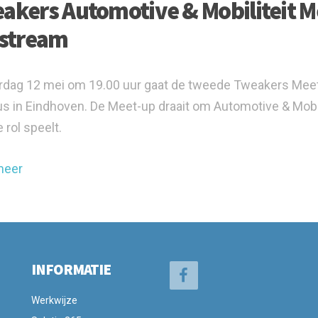
akers Automotive & Mobiliteit Me
estream
dag 12 mei om 19.00 uur gaat de tweede Tweakers Meet-up
 in Eindhoven. De Meet-up draait om Automotive & Mobil
 rol speelt.
meer
INFORMATIE
Werkwijze