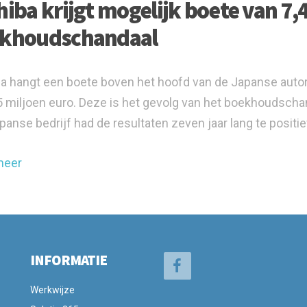
hiba krijgt mogelijk boete van 7,
khoudschandaal
a hangt een boete boven het hoofd van de Japanse autor
5 miljoen euro. Deze is het gevolg van het boekhoudschanda
panse bedrijf had de resultaten zeven jaar lang te positie
meer
INFORMATIE
Werkwijze