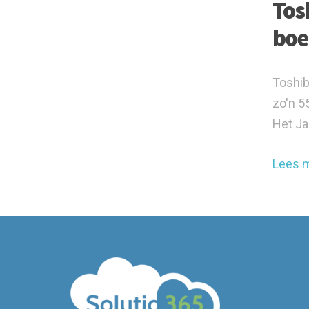
Tos
boe
Toshib
zo'n 5
Het Ja
Lees 