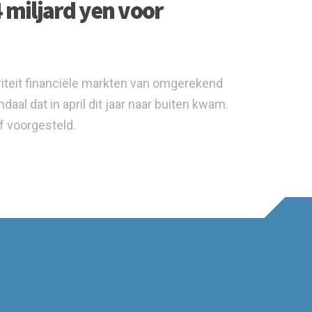
4 miljard yen voor
iteit financiële markten van omgerekend
al dat in april dit jaar naar buiten kwam.
f voorgesteld.