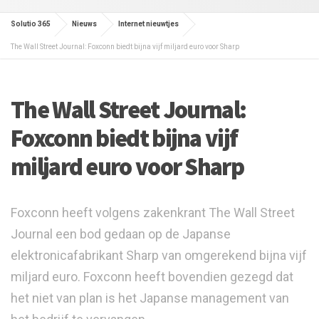
Solutio 365
Nieuws
Internet nieuwtjes
The Wall Street Journal: Foxconn biedt bijna vijf miljard euro voor Sharp
The Wall Street Journal:
Foxconn biedt bijna vijf
miljard euro voor Sharp
Foxconn heeft volgens zakenkrant The Wall Street
Journal een bod gedaan op de Japanse
elektronicafabrikant Sharp van omgerekend bijna vijf
miljard euro. Foxconn heeft bovendien gezegd dat
het niet van plan is het Japanse management van