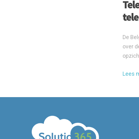
Tel
tel
De Bel
over d
opzich
Lees 