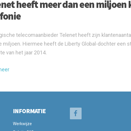
enet heeft meer dan een miljoen 
efonie
gische telecomaanbieder Telenet heeft zijn klantenaantal
e miljoen. Hiermee heeft de Liberty Global-dochter een s
te van het jaar 2014.
meer
INFORMATIE
Werkwijze