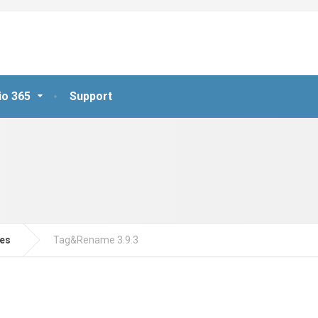
io 365
Support
jes
Tag&Rename 3.9.3