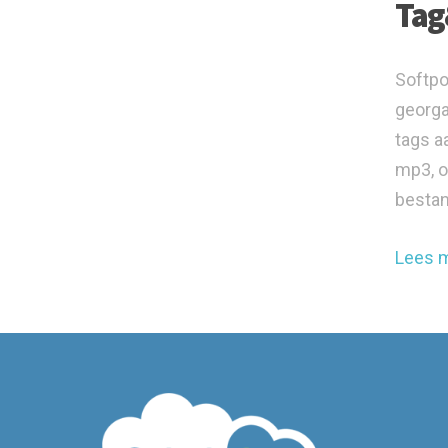
Tag
Softpo
georga
tags a
mp3, o
bestan
Lees 