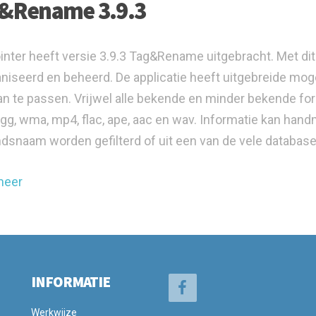
&Rename 3.9.3
inter heeft versie 3.9.3 Tag&Rename uitgebracht. Met d
niseerd en beheerd. De applicatie heeft uitgebreide m
an te passen. Vrijwel alle bekende en minder bekende 
gg, wma, mp4, flac, ape, aac en wav. Informatie kan hand
dsnaam worden gefilterd of uit een van de vele database
meer
INFORMATIE
Werkwijze