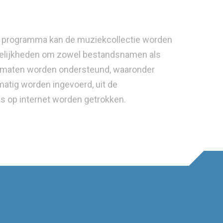
it programma kan de muziekcollectie worden
ogelijkheden om zowel bestandsnamen als
formaten worden ondersteund, waaronder
matig worden ingevoerd, uit de
s op internet worden getrokken.