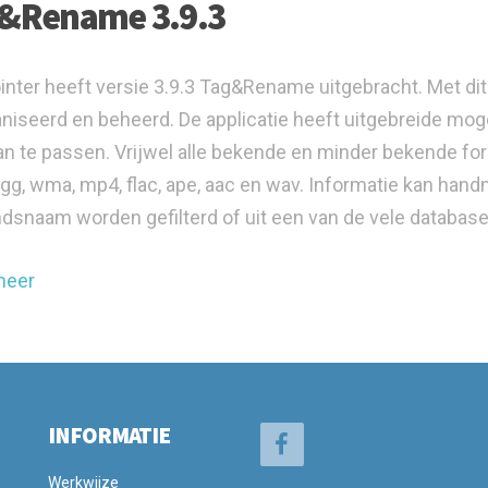
&Rename 3.9.3
inter heeft versie 3.9.3 Tag&Rename uitgebracht. Met d
niseerd en beheerd. De applicatie heeft uitgebreide m
an te passen. Vrijwel alle bekende en minder bekende 
gg, wma, mp4, flac, ape, aac en wav. Informatie kan hand
dsnaam worden gefilterd of uit een van de vele database
meer
INFORMATIE
Werkwijze