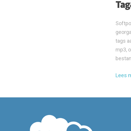
Tag
Softpo
georga
tags a
mp3, o
bestan
Lees 