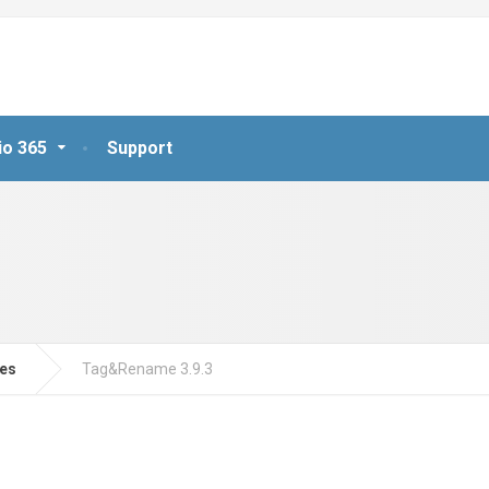
io 365
Support
jes
Tag&Rename 3.9.3