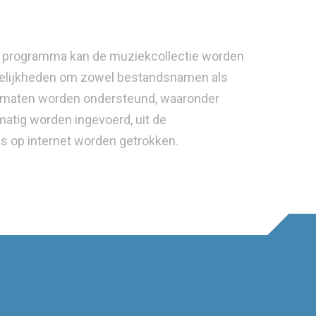
it programma kan de muziekcollectie worden
ogelijkheden om zowel bestandsnamen als
formaten worden ondersteund, waaronder
matig worden ingevoerd, uit de
s op internet worden getrokken.