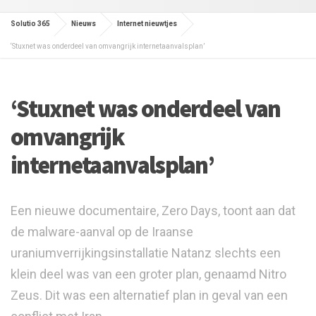
Solutio 365
Nieuws
Internet nieuwtjes
‘Stuxnet was onderdeel van omvangrijk internetaanvalsplan’
‘Stuxnet was onderdeel van
omvangrijk
internetaanvalsplan’
Een nieuwe documentaire, Zero Days, toont aan dat
de malware-aanval op de Iraanse
uraniumverrijkingsinstallatie Natanz slechts een
klein deel was van een groter plan, genaamd Nitro
Zeus. Dit was een alternatief plan in geval van een