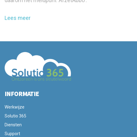
daarom het meldpunt 'AfzetAbbo'.
Lees meer
INFORMATIE
Werkwijze
Solutio 365
Diensten
Support