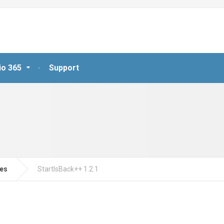
io 365
Support
jes
StartIsBack++ 1.2.1