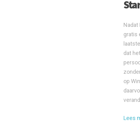
Sta
Nadat 
gratis
laatst
dat het
persoo
zonder
op Win
daarvo
verand
Lees 