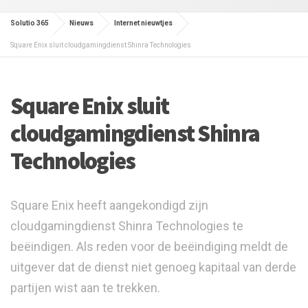
Solutio 365
Nieuws
Internet nieuwtjes
Square Enix sluit cloudgamingdienst Shinra Technologies
Square Enix sluit
cloudgamingdienst Shinra
Technologies
Square Enix heeft aangekondigd zijn
cloudgamingdienst Shinra Technologies te
beëindigen. Als reden voor de beëindiging meldt de
uitgever dat de dienst niet genoeg kapitaal van derde
partijen wist aan te trekken.