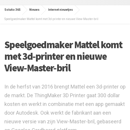
Solutio 365
Nieuws
Internet nieuwtjes
Speelgoedmaker Mattel komt met 3d-printer en nieuwe View-Master-bril
Speelgoedmaker Mattel komt
met 3d-printer en nieuwe
View-Master-bril
In de herfst van 2016 brengt Mattel een 3d-printer op
de markt. De ThingMaker 3D Printer gaat 300 dollar
kosten en werkt in combinatie met een app gemaakt
door Autodesk. Ook werkt de fabrikant aan een
nieuwe versie van zijn View-Master-bril, gebaseerd