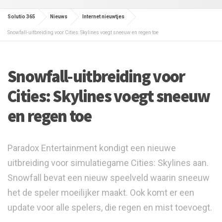
Solutio 365
Nieuws
Internet nieuwtjes
Snowfall-uitbreiding voor Cities: Skylines voegt sneeuw en regen toe
Snowfall-uitbreiding voor
Cities: Skylines voegt sneeuw
en regen toe
Paradox Entertainment kondigt een nieuwe
uitbreiding voor simulatiegame Cities: Skylines aan.
Snowfall bevat een nieuw speelveld waarin sneeuw
het de speler moeilijker maakt. Ook komt er een
update voor alle spelers, die regen en mist toevoegt.