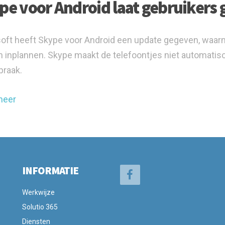
pe voor Android laat gebruikers
oft heeft Skype voor Android een update gegeven, waarm
 inplannen. Skype maakt de telefoontjes niet automatis
praak.
meer
INFORMATIE
Werkwijze
Solutio 365
Diensten