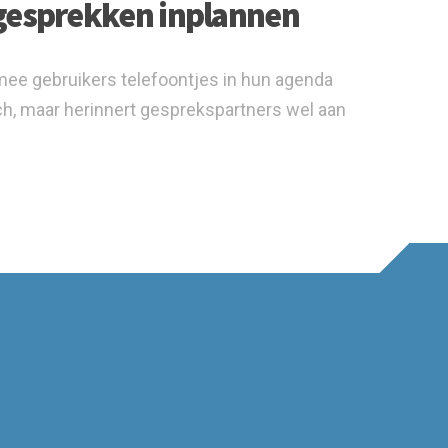
 gesprekken inplannen
ee gebruikers telefoontjes in hun agenda
ch, maar herinnert gesprekspartners wel aan