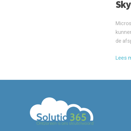
Sky
Micros
kunnen
de afs
Lees 