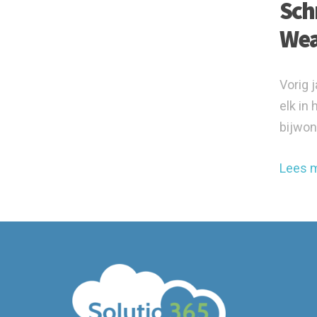
Schr
Wea
Vorig 
elk in
bijwon
Lees 