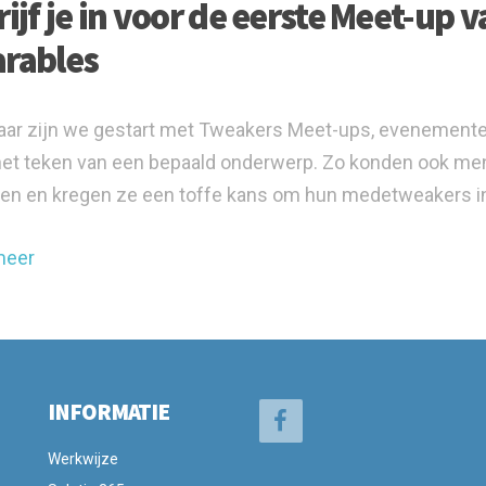
ijf je in voor de eerste Meet-up 
rables
jaar zijn we gestart met Tweakers Meet-ups, evenementen
 het teken van een bepaald onderwerp. Zo konden ook me
en en kregen ze een toffe kans om hun medetweakers in 
meer
INFORMATIE
Werkwijze