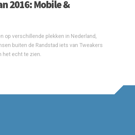
van 2016: Mobile &
 op verschillende plekken in Nederland,
nsen buiten de Randstad iets van Tweakers
het echt te zien.