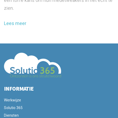
een toffe kans om hun medetweakers in het echt te
zien.
Lees meer
INFORMATIE
Werkwijze
Solutio 365
Diensten