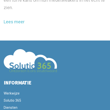
een toffe kans om hun medetweakers in het echt te
zien.
Lees meer
INFORMATIE
Werkwijze
Solutio 365
Diensten