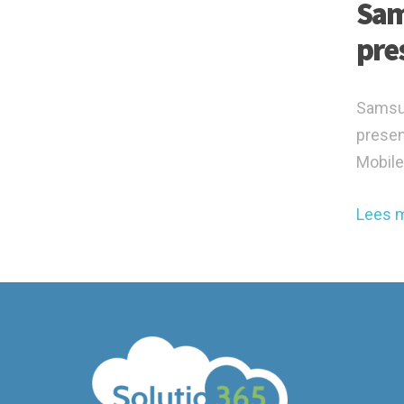
Sam
pre
Samsun
presen
Mobile
Lees 