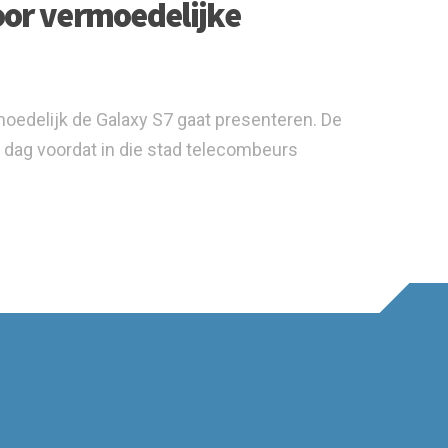
or vermoedelijke
edelijk de Galaxy S7 gaat presenteren. De
n dag voordat in die stad telecombeurs