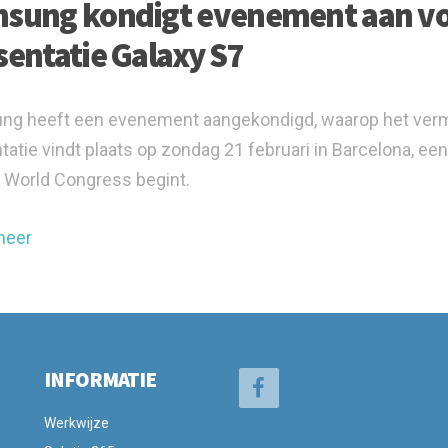
sung kondigt evenement aan vo
sentatie Galaxy S7
g heeft een evenement aangekondigd, waarop het vermo
tatie vindt plaats op zondag 21 februari in Barcelona, ee
 World Congress begint.
meer
INFORMATIE
Werkwijze