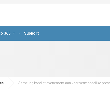
io 365
Support
jes
Samsung kondigt evenement aan voor vermoedelijke prese