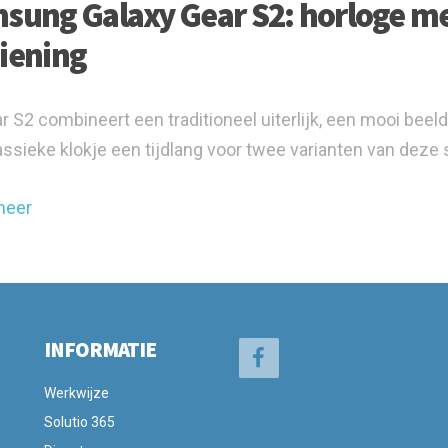
sung Galaxy Gear S2: horloge me
iening
r S2 combineert een traditioneel uiterlijk, een mooi beeld
assieke klokje een tijdlang voor twee varianten van deze
meer
INFORMATIE
Werkwijze
Solutio 365