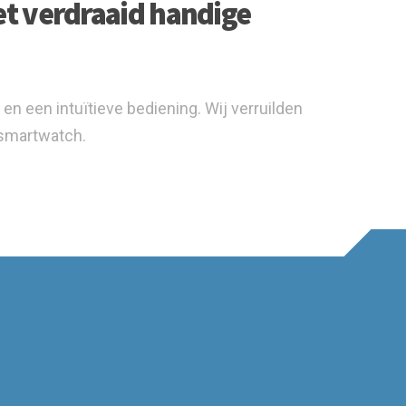
t verdraaid handige
 en een intuïtieve bediening. Wij verruilden
 smartwatch.