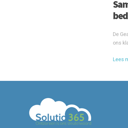
Sam
bed
De Gea
ons kl
Lees 