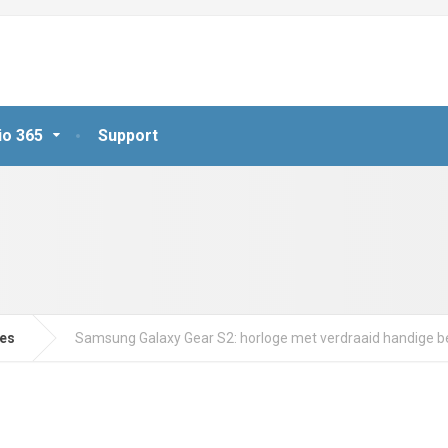
io 365
Support
jes
Samsung Galaxy Gear S2: horloge met verdraaid handige b