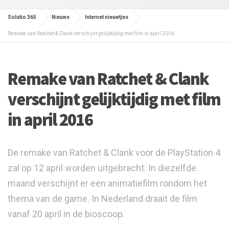
Solutio 365
Nieuws
Internet nieuwtjes
Remake van Ratchet & Clank verschijnt gelijktijdig met film in april 2016
Remake van Ratchet & Clank
verschijnt gelijktijdig met film
in april 2016
De remake van Ratchet & Clank voor de PlayStation 4
zal op 12 april worden uitgebracht. In diezelfde
maand verschijnt er een animatiefilm rondom het
thema van de game. In Nederland draait de film
vanaf 20 april in de bioscoop.