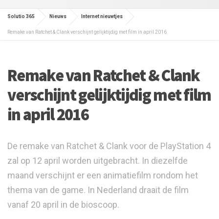
Solutio 365
Nieuws
Internet nieuwtjes
Remake van Ratchet & Clank verschijnt gelijktijdig met film in april 2016
Remake van Ratchet & Clank
verschijnt gelijktijdig met film
in april 2016
De remake van Ratchet & Clank voor de PlayStation 4
zal op 12 april worden uitgebracht. In diezelfde
maand verschijnt er een animatiefilm rondom het
thema van de game. In Nederland draait de film
vanaf 20 april in de bioscoop.