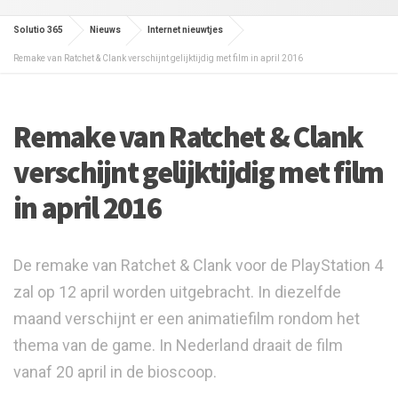
Solutio 365
Nieuws
Internet nieuwtjes
Remake van Ratchet & Clank verschijnt gelijktijdig met film in april 2016
Remake van Ratchet & Clank
verschijnt gelijktijdig met film
in april 2016
De remake van Ratchet & Clank voor de PlayStation 4
zal op 12 april worden uitgebracht. In diezelfde
maand verschijnt er een animatiefilm rondom het
thema van de game. In Nederland draait de film
vanaf 20 april in de bioscoop.