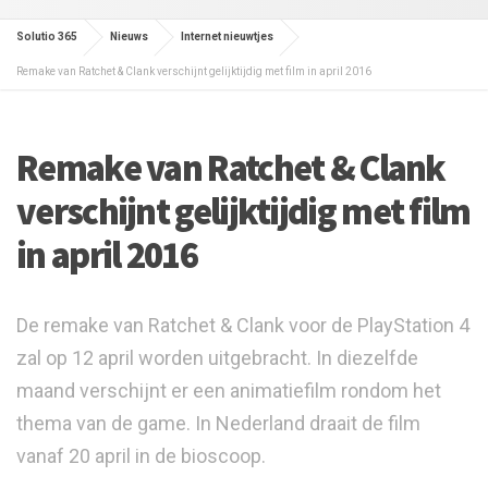
Solutio 365
Nieuws
Internet nieuwtjes
Remake van Ratchet & Clank verschijnt gelijktijdig met film in april 2016
Remake van Ratchet & Clank
verschijnt gelijktijdig met film
in april 2016
De remake van Ratchet & Clank voor de PlayStation 4
zal op 12 april worden uitgebracht. In diezelfde
maand verschijnt er een animatiefilm rondom het
thema van de game. In Nederland draait de film
vanaf 20 april in de bioscoop.