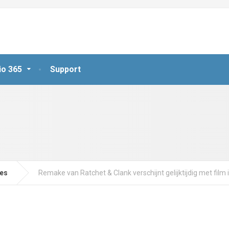
io 365
Support
jes
Remake van Ratchet & Clank verschijnt gelijktijdig met film i