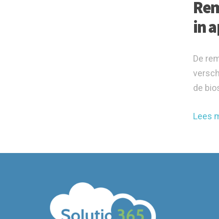
Rem
in a
De rem
versch
de bio
Lees 