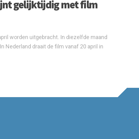
t gelijktijdig met film
april worden uitgebracht. In diezelfde maand
 Nederland draait de film vanaf 20 april in