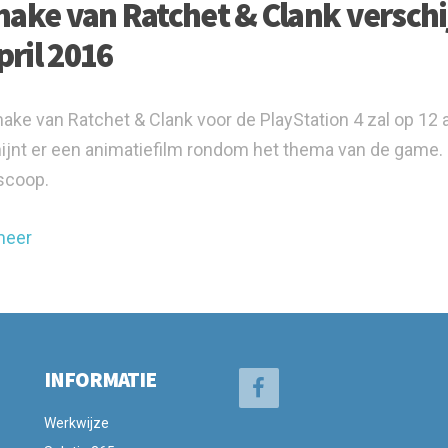
ake van Ratchet & Clank verschijn
pril 2016
ake van Ratchet & Clank voor de PlayStation 4 zal op 12 
ijnt er een animatiefilm rondom het thema van de game. In
scoop.
meer
INFORMATIE
Werkwijze